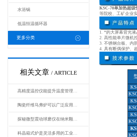
KSC-70单加热超
水浴锅
等院校、工矿企业
低温恒温循环器
1. *的大屏幕背
更多分类
2. 高性能单片微
3. 不锈钢台板、
4. 具有断偶保护
相关文章
/ ARTICLE
K
S
高精度温控仪能提升温度管理的精准性和效率
K
S
K
S
陶瓷纤维马弗炉可以广泛应用于高温工艺
K
S
K
S
探秘微型震动球磨仪在纳米颗粒制备中的关键作用
K
S
K
S
科晶箱式炉是灵活多用的工业好帮手
K
S