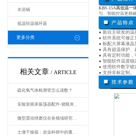
KBS-15A高低温
水浴锅
匀、智能控温更精确
低温恒温循环器
● 新自
主
研发的温
更多分类
● 软件系统
可
修正
●
标配大屏幕液晶
● 具有超温保护
●
具有定时功能，
● 智能软件温度
● 使用软件数字
相关文章
/ ARTICLE
●
支持非标定制。
硫化氢气体检测管怎么读数？
实验室摇床振荡器配件-烧瓶夹具的分类和介绍
微型震动球磨仪在各领域研究中的应用
土壤干燥箱：农业科研中的重要工具