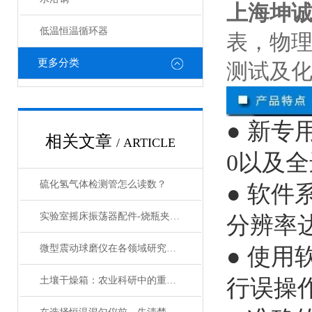
上海坤诚T
低温恒温循环器
表，物
更多分类
测试及
● 新专
相关文章
/ ARTICLE
0以及
硫化氢气体检测管怎么读数？
● 软
实验室摇床振荡器配件-烧瓶夹具的分类和介绍
分辨率达
微型震动球磨仪在各领域研究中的应用
● 使
土壤干燥箱：农业科研中的重要工具
行误操