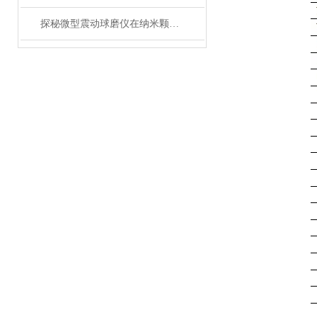
探秘微型震动球磨仪在纳米颗粒制备中的关键作用