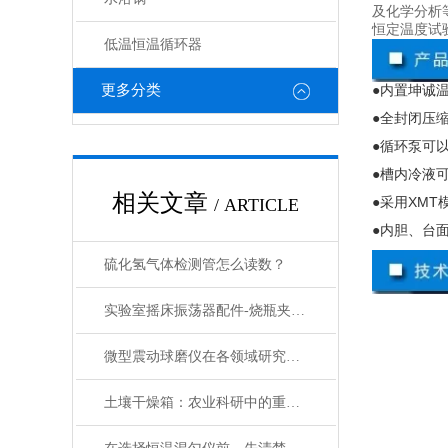
及化学分析
恒定温度试
低温恒温循环器
更多分类
●内置坤诚
●全封闭压
●循环泵可
●槽内冷液
相关文章
●采用
XMT
/ ARTICLE
●内胆、台
硫化氢气体检测管怎么读数？
实验室摇床振荡器配件-烧瓶夹具的分类和介绍
微型震动球磨仪在各领域研究中的应用
土壤干燥箱：农业科研中的重要工具