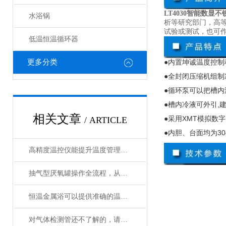
LT4030智能数显
水浴锅
析等研究部门，高
试验或测试，也可
低温恒温循环器
更多分类
●内置坤诚温度控制
●全封闭压缩机组制
●循环泵可以把槽
●槽内冷液可外引
,
相关文章
●采用
XMT
模拟数字
/ ARTICLE
●内胆、台面均为
30
高精度温控仪能提升温度管理的精准性和效率
抽气型厌氧罐操作全流程，从设备准备到微生物培养的标准化指南
恒温金属浴可以提供准确的温度控制和恒温条件
对气体检测管还不了解的，请看这里！