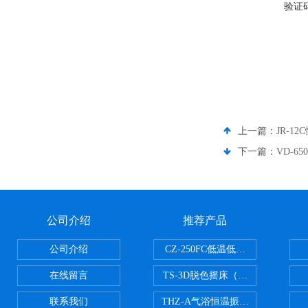
验证
上一篇：
JR-1
下一篇：
VD-
公司介绍
推荐产品
公司介绍
CZ-250FC低温低湿种子储藏柜
在线留言
TS-3D脱色摇床（三维运动）
联系我们
THZ-A气浴恒温振荡器