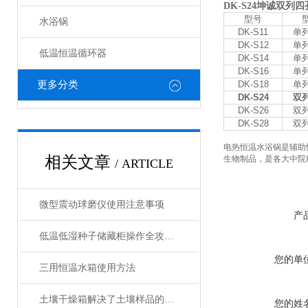
DK-S24坤诚双列四
型号
水浴锅
DK-S11
单
DK-S12
单
低温恒温循环器
DK-S14
单
DK-S16
单
更多分类
DK-S18
单
DK-S24
双
DK-S26
双
DK-S28
双
电热
恒温水浴锅
是辅助
相关文章
生物制品
，
是各大中院
/ ARTICLE
微型震动球磨仪使用注意事项
产
低温低湿种子储藏柜操作全攻略：从准备到维护的标准化流程
您的单
三用恒温水箱使用方法
土壤干燥箱解决了土壤样品的制备工作效率底的问题
您的姓