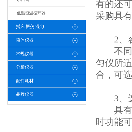
有的还可
采购具
低温恒温循环器
摇床|振荡|混匀
2、容
箱体仪器
不同型
常规仪器
匀仪所
分析仪器
合，可
配件耗材
品牌仪器
3、选
具有定
时功能可