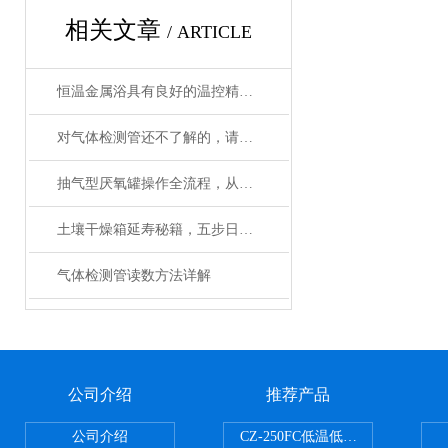
相关文章
/ ARTICLE
恒温金属浴具有良好的温控精度和均匀性
对气体检测管还不了解的，请看这里！
抽气型厌氧罐操作全流程，从设备准备到微生物培养的标准化指南
土壤干燥箱延寿秘籍，五步日常养护法让实验数据更精准
气体检测管读数方法详解
公司介绍
推荐产品
公司介绍
CZ-250FC低温低湿种子储藏柜