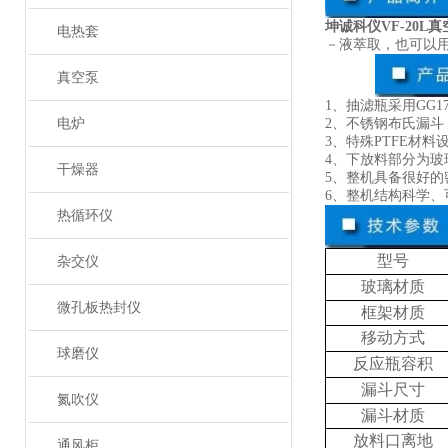
坤诚科仪VF-20L
电热套
－液萃取，也可以
真空泵
1、抽滤瓶采用GG
2、不锈钢布氏漏斗
电炉
3、特殊PTFE材
4、下放料部分为玻
干燥器
5、整机具备很好的密
6、整机结构科学
热循环仪
型号
杂交仪
玻璃材质
微孔板热封仪
框架材质
移动方式
球磨仪
反应瓶容积
漏斗尺寸
氮吹仪
漏斗材质
放料口离地
通风柜