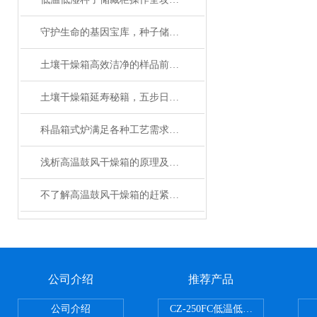
守护生命的基因宝库，种子储藏柜使用事项详解
土壤干燥箱高效洁净的样品前处理设备
土壤干燥箱延寿秘籍，五步日常养护法让实验数据更精准
科晶箱式炉满足各种工艺需求的灵活性
浅析高温鼓风干燥箱的原理及应用领域
不了解高温鼓风干燥箱的赶紧往这边看了
公司介绍
推荐产品
公司介绍
CZ-250FC低温低湿种子储藏柜