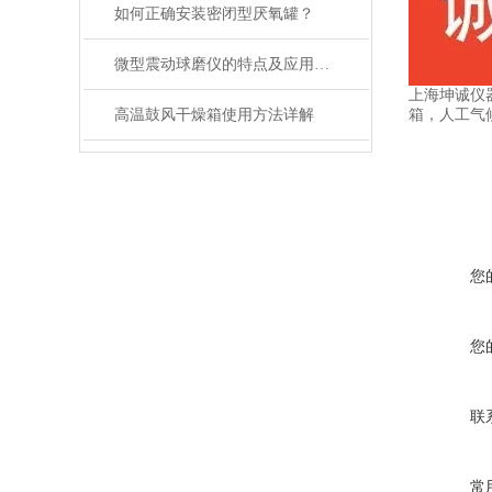
如何正确安装密闭型厌氧罐？
微型震动球磨仪的特点及应用领域说明
上海坤诚仪
箱，人工气
高温鼓风干燥箱使用方法详解
您
您
联
常