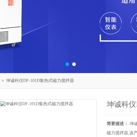
＞ 坤诚科仪DF-101D集热式磁力搅拌器
坤诚科仪
简要描述：
坤
磁力搅拌器,该