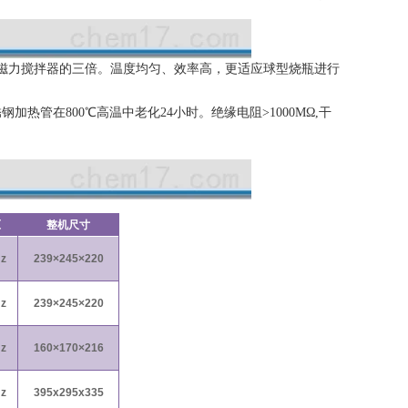
热磁力搅拌器的三倍。温度均匀、效率高，更适应球型烧瓶进行
热管在800℃高温中老化24小时。绝缘电阻>1000MΩ,干
压
整机尺寸
Hz
239
×245×220
Hz
239
×245×220
Hz
160
×170×216
Hz
395x295x335