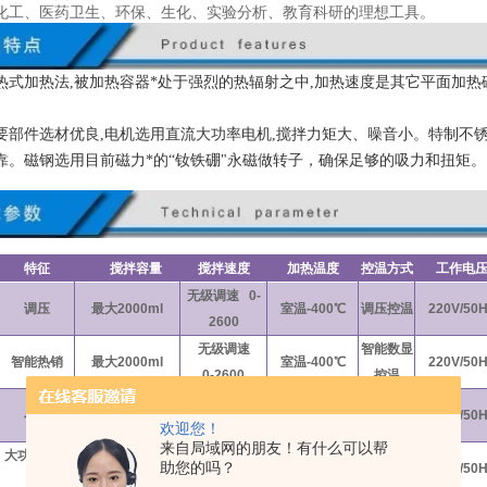
化工、医药卫生、环保、生化、实验分析、教育科研的理想工具。
热式加热法,被加热容器*处于强烈的热辐射之中,加热速度是其它平面加
要部件选材优良,电机选用直流大功率电机,搅拌力矩大、噪音小。特制不锈钢加
靠。磁钢选用目前磁力*的“钕铁硼"永磁做转子，确保足够的吸力和扭矩。
特征
搅拌容量
搅拌速度
加热温度
控温方式
工作电
无级调速 0-
调压
最大2000ml
室温-400℃
调压控温
220V/50
2600
无级调速
智能数显
智能热销
最大2000ml
室温-400℃
220V/50
0-2600
控温
无级调速
智能数显
小型
最大1000ml
室温-400℃
220V/50
欢迎您！
0-2600
控温
来自局域网的朋友！有什么可以帮
大功率大容
无级调速
智能数显
助您的吗？
最大15000ml
室温-400℃
220V/50
量
0-3000
控温