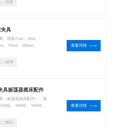
数：
2578
各种瓶卡的成型模具。
摇床夹具
现有25ml、50ml、
ml、750ml、1000ml、
查看详情
/500ml/1000ml--不锈钢烧瓶
数：
2479
锈钢烧瓶夹具振荡器摇床配件
具（振荡器摇床配件），现
250ML、300ML、500ML、
查看详情
0ML、6000ML等。
数：
2612