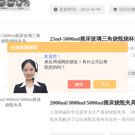
物、生物制品、遗传、病毒、医学、环保等科
更新时间：
2024-10-08
访问次
验室设备和小批量生产设备。
25ml-5000ml摇床玻璃三角烧瓶烧
上海坤诚科学仪器专业生产摇床夹具烧瓶夹具锥
50ML，100ML，150ML，250ML，300ML，5
欢迎您！
来自局域网的朋友！有什么可以帮
2000ML，3000ML，5000ML等一系列产
助您的吗？
同规格的不锈钢夹具。25ml-5000ml摇床玻
更新时间：
2024-10-08
访问次
包。
2000ml/3000ml/5000ml摇床烧瓶夹
上海坤诚科学仪器专业生产摇床烧瓶夹具，2000ml/
瓶夹具​解决了以往烧瓶安装夹存在的一系列
长装夹不紧等，这些问题一直困扰着国内振荡
月异的生物工程领域里，老师们对此提出了越