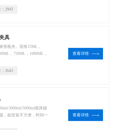
研、教育和生产部门*的实
数：
2943
杯夹具
形瓶夹。现有25ML，
00ML，750ML，1000ML，
查看详情
品规格的夹具，也可接受订制不
璃三角烧瓶烧杯夹具*，产品三
数：
2643
具
3000ml/5000ml摇床烧
问题，如安装不方便，时间一
查看详情
器和摇床生产企业。在日新
来越高的要求，我们综合了