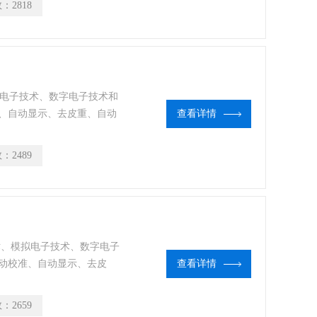
数：
2818
拟电子技术、数字电子技术和
、自动显示、去皮重、自动
查看详情
能。精密天平是定量分析工
掌握其使用方法，是获得可
数：
2489
技术、模拟电子技术、数字电子
动校准、自动显示、去皮
查看详情
等多种功能。精密天平是定
能及熟练掌握其使用方法，
数：
2659