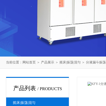
当前位置：
网站首页
＞
产品展示
＞
摇床|振荡|混匀
＞
分液漏斗振荡
产品列表
/ PRODUCTS
摇床|振荡|混匀