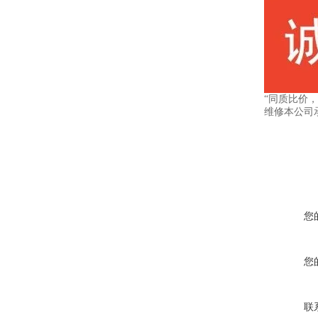
“同质比价
维修本公司
您
您
联