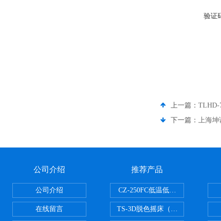
验证
上一篇：
TLHD
下一篇：
上海坤诚
公司介绍
推荐产品
公司介绍
CZ-250FC低温低湿种子储藏柜
在线留言
TS-3D脱色摇床（三维运动）