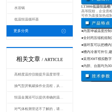
LT3006低温恒温槽
水浴锅
高等院校，企业质
可作为直接加热或
低温恒温循环器
更多分类
●内置坤诚温度控制
●全封闭压缩机组制
●循环泵可以把槽
●槽内冷液可外引
,
相关文章
●采用
XMT
模拟数字
/ ARTICLE
●内胆、台面均为
30
高精度温控仪能提升温度管理的精准性和效率
抽气型厌氧罐操作全流程，从设备准备到微生物培养的标准化指南
恒温金属浴可以提供准确的温度控制和恒温条件
对气体检测管还不了解的，请看这里！