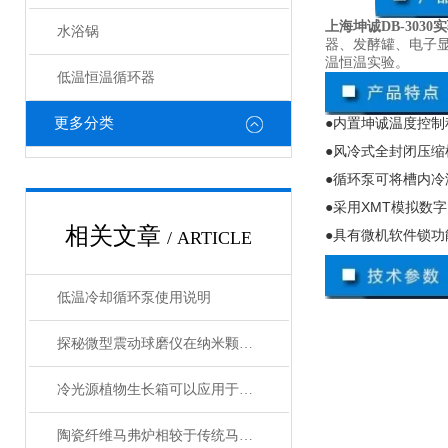
上海坤诚DB-303
水浴锅
器、发酵罐、电子
温恒温实验。
低温恒温循环器
更多分类
●内置坤诚温度控制
●风冷式全封闭压
●循环泵可将槽内
●采用
XMT
模拟数字
相关文章
●具有微机软件锁
/ ARTICLE
低温冷却循环泵使用说明
探秘微型震动球磨仪在纳米颗粒制备中的关键作用
冷光源植物生长箱可以应用于各种植物的生长
陶瓷纤维马弗炉相较于传统马弗炉有哪些提升？