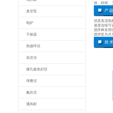
保、科研、
真空泵
优质直流电
电炉
速度连续可
搅拌棒采用
干燥器
搅拌桨为月
热循环仪
杂交仪
微孔板热封仪
球磨仪
氮吹仪
通风柜