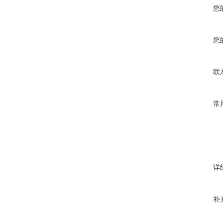
您
您
联
常
详
补