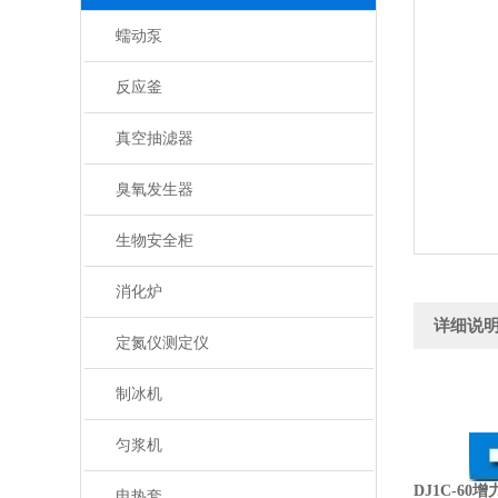
蠕动泵
反应釜
真空抽滤器
臭氧发生器
生物安全柜
消化炉
详细说
定氮仪测定仪
制冰机
匀浆机
DJ1C-60
电热套