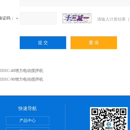
验证码：
请输入计算结果（
：
DJ1C-40增力电动搅拌机
：
DJ1C-90增力电动搅拌机
快速导航
储藏柜
产品中心