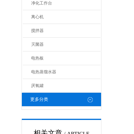
净化工作台
离心机
搅拌器
灭菌器
电热板
电热蒸馏水器
厌氧罐
更多分类
相关文章
/ ARTICLE