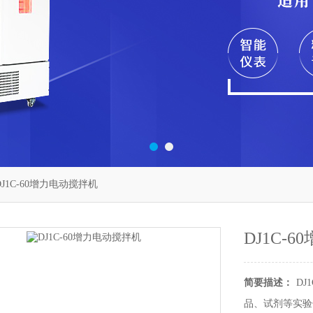
DJ1C-60增力电动搅拌机
DJ1C-
简要描述：
D
品、试剂等实验