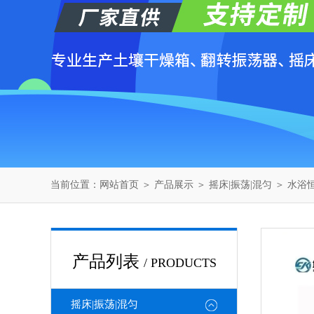
当前位置：
网站首页
＞
产品展示
＞
摇床|振荡|混匀
＞
水浴
产品列表
/ PRODUCTS
摇床|振荡|混匀