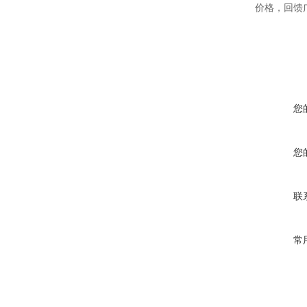
价格，回馈
您
您
联
常