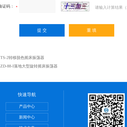
验证码：
请输入计算结果（
：
TS-2转移脱色摇床振荡器
：
ZD-88-I落地大型旋转摇床振荡器
快速导航
储藏柜
产品中心
动）
新闻中心