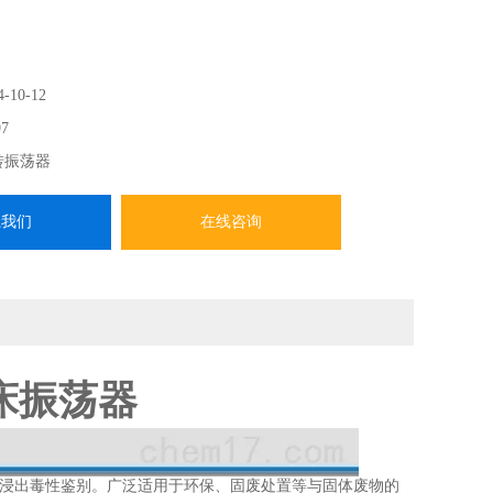
4-10-12
7
转振荡器
系我们
在线咨询
摇床振荡器
的浸出毒性鉴别。广泛适用于环保、固废处置等与固体废物的