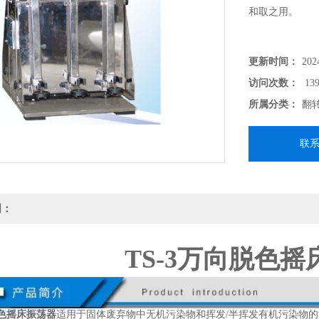
和取之用。
更新时间：
202
访问次数：
139
所属分类：
翻
联
明：
TS-3万向脱色
脱色摇床振荡器
适用于固体废弃物中无机污染物和挥发/半挥发有机污染物