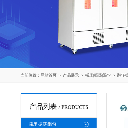
当前位置：
网站首页
＞
产品展示
＞
摇床|振荡|混匀
＞
翻转
产品列表
/ PRODUCTS
摇床|振荡|混匀