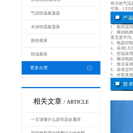
有冷热气流
可靠。LE
气浴恒温振荡器
水浴恒温振荡器
1、集恒温
2、驱动机
置无需平均
脱色摇床
3、电器控
4、采用L
5、控温采
恒温摇床
6、驱动电
7、致冷采
更多分类
8、设有定时
9、外型美
相关文章
/ ARTICLE
一文读懂什么是恒温金属浴