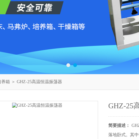
培养箱
＞ GHZ-25高温恒温振荡器
GHZ-2
简要描述：
G
落地卧式。其中