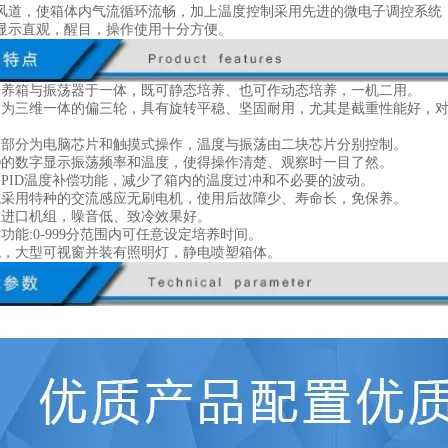
风道，使箱体内气流循环流畅，加上温度控制采用先进的微电子调控系统
D显示直观，醒目，操作使用十分方便。
培养箱与振荡器于一体，既可静态培养、也可作动态培养，一机二用。
构为三维一体的偏三轮，具有旋转平稳、坚固耐用，尤其是截重性能好，
。
制部分为电脑芯片和触摸式操作，温度与振荡由二块芯片分别控制。
ED的数字显示振荡频率和温度，使得操作清楚、观察时一目了然。
用PID温度补偿功能，减少了箱内的温度过冲和不必要的波动。
机采用特种的交流感应无刷电机，使用后故障少、寿命长，免保养。
用进口机组，噪音低、致冷效果好。
功能:0-999分范围内可任意设定培养时间。
观，大型可视窗并装有照明灯，静电喷塑箱体。