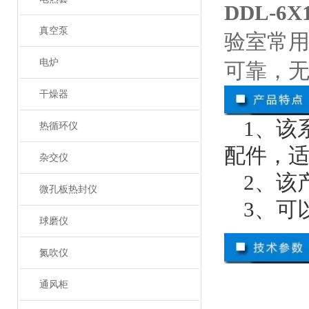
DDL-
真空泵
验室常
电炉
可靠，
干燥器
1、该
热循环仪
配件，
杂交仪
2、该
微孔板热封仪
3、可
球磨仪
氮吹仪
通风柜