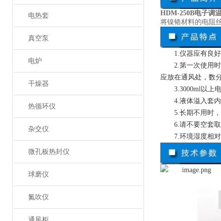
HDM-250B电子调
电热套
将镍铬材料的电阻
真空泵
1.仪器应有良
电炉
2.第一次使
应放在通风处，数
干燥器
3.3000m
4.液体溢入
热循环仪
5.长期不用时
6.请不要空套
杂交仪
7.环境湿度
微孔板热封仪
球磨仪
氮吹仪
通风柜