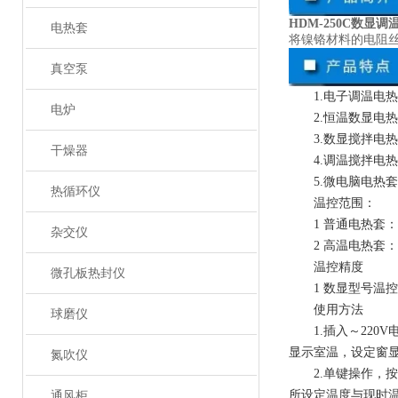
HDM-250C数显
电热套
将镍铬材料的电阻
真空泵
1.电子调温电
电炉
2.恒温数显电
3.数显搅拌电
干燥器
4.调温搅拌电
5.微电脑电热
热循环仪
温控范围：
1 普通电热套：
杂交仪
2 高温电热套
温控精度
微孔板热封仪
1 数显型号温控
使用方法
球磨仪
1.插入～22
显示室温，设定窗
氮吹仪
2.单键操作，
所设定温度与现时
通风柜