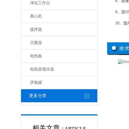
8、还
净化工作台
9、设
离心机
10、
搅拌器
灭菌器
电热板
电热蒸馏水器
厌氧罐
更多分类
相关文章
/ ARTICLE