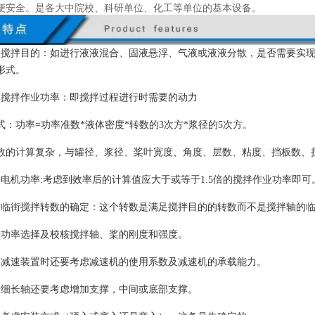
便安全。是各大中院校、科研单位、化工等单位的基本设备。
定搅拌目的：如进行液液混合、固液悬浮、气液或液液分散，是否需要实
形式。
算搅拌作业功率：即搅拌过程进行时需要的动力
式：功率=功率准数*液体密度*转数的3次方*浆径的5次方。
数的计算复杂，与罐径、浆径、桨叶宽度、角度、层数、粘度、挡板数、
择电机功率:考虑到效率后的计算值应大于或等于1.5倍的搅拌作业功率即可
关临街搅拌转数的确定：这个转数是满足搅拌目的的转数而不是搅拌轴的
据功率选择及校核搅拌轴、桨的刚度和强度。
用减速装置时还要考虑减速机的使用系数及减速机的承载能力。
于细长轴还要考虑增加支撑，中间或底部支撑。