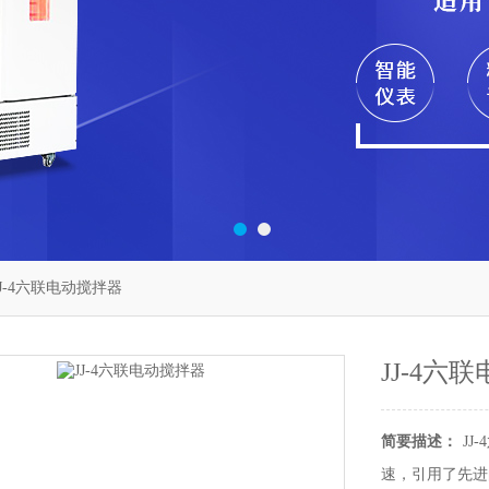
JJ-4六联电动搅拌器
JJ-4六
简要描述：
J
速，引用了先进