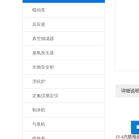
蠕动泵
反应釜
真空抽滤器
臭氧发生器
生物安全柜
消化炉
详细说
定氮仪测定仪
制冰机
匀浆机
JJ-4六联
电热套