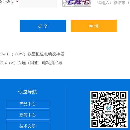
验证码：
请输入计算结果（
：
JJ-1H（300W）数显恒速电动搅拌器
：
JJ-4（A）六连（测速）电动搅拌器
快速导航
储藏柜
产品中心
动）
新闻中心
技术文章