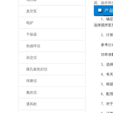
观、操作简
真空泵
1、确
电炉
选择搅拌桨
干燥器
2、计
参考公
热循环仪
功率准
杂交仪
3、选
微孔板热封仪
4、有
球磨仪
5、根
氮吹仪
6、配
7、对
通风柜