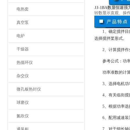
JJ-1BA数显恒速
电热套
转数显示直观、操
真空泵
1、确定搅拌
电炉
选择搅拌桨形式。
干燥器
2、计算搅拌
参考公式：功率
热循环仪
功率准数的计
杂交仪
3、选择电机功
微孔板热封仪
4、有关临街
球磨仪
5、根据功率
氮吹仪
6、配用减速
7、对于细长
通风柜