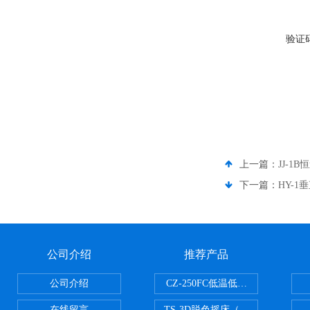
验证
上一篇：
JJ-1
下一篇：
HY-
公司介绍
推荐产品
公司介绍
CZ-250FC低温低湿种子储藏柜
在线留言
TS-3D脱色摇床（三维运动）