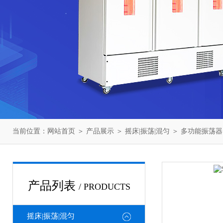
当前位置：
网站首页
＞
产品展示
＞
摇床|振荡|混匀
＞
多功能振荡器
产品列表
/ PRODUCTS
摇床|振荡|混匀