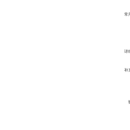
常
详
补