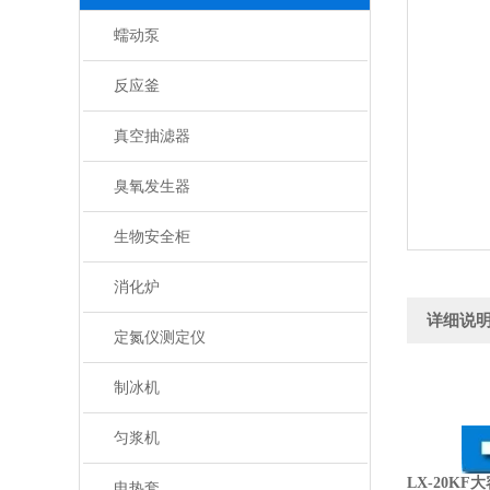
蠕动泵
反应釜
真空抽滤器
臭氧发生器
生物安全柜
消化炉
详细说
定氮仪测定仪
制冰机
匀浆机
LX-20K
电热套