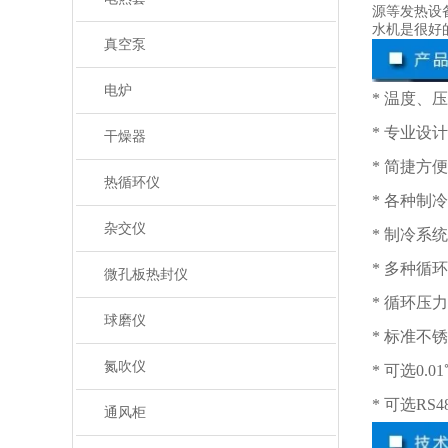
源等发热设
水机是很好
真空泵
电炉
* 温度、
* 专业设
干燥器
* 简捷方
热循环仪
* 各种
杂交仪
* 制冷
* 多种循
微孔板热封仪
* 循环压
球磨仪
* 标准
氮吹仪
* 可选0
* 可选R
通风柜