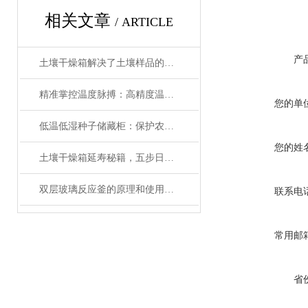
相关文章
/ ARTICLE
产
土壤干燥箱解决了土壤样品的制备工作效率底的问题
精准掌控温度脉搏：高精度温控仪表补偿温度设置全攻略
您的单
低温低湿种子储藏柜：保护农业未来的关键设备
您的姓
土壤干燥箱延寿秘籍，五步日常养护法让实验数据更精准
双层玻璃反应釜的原理和使用说明
联系电
常用邮
省