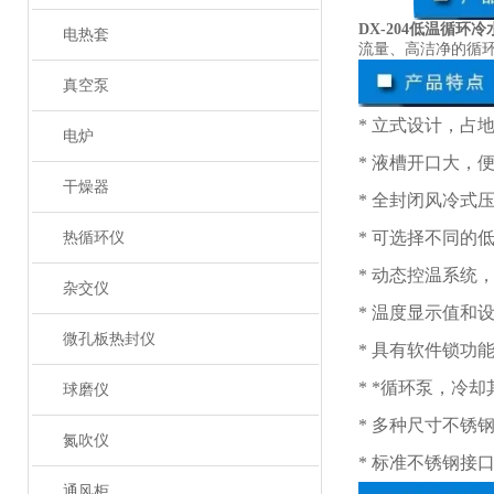
DX-204低温循环冷
电热套
流量、高洁净的循
真空泵
* 立式设计，占
电炉
* 液槽开口大，
干燥器
* 全封闭
* 可选择不
热循环仪
* 动态控温系统
杂交仪
* 温度显示值和
微孔板热封仪
* 具有软件锁功
* *循环泵，冷
球磨仪
* 多种尺寸不锈
氮吹仪
* 标准不锈钢接
通风柜