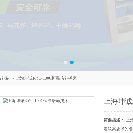
培养箱
＞ 上海坤诚KYC-100C恒温培养摇床
上海坤诚K
简要描述：
上
着较高要求的细