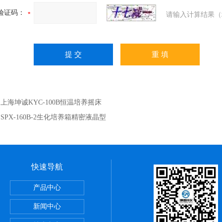
验证码：
请输入计算结果（
：
上海坤诚KYC-100B恒温培养摇床
：
SPX-160B-2生化培养箱精密液晶型
快速导航
储藏柜
产品中心
动）
新闻中心