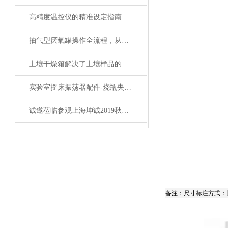
高精度温控仪的精准设定指南
抽气型厌氧罐操作全流程，从设备准备到微生物培养的标准化指南
土壤干燥箱解决了土壤样品的制备工作效率底的问题
实验室摇床振荡器配件-烧瓶夹具的分类和介绍
诚邀莅临参观上海坤诚2019秋季中国高等教育博览会
备注：尺寸标注方式：