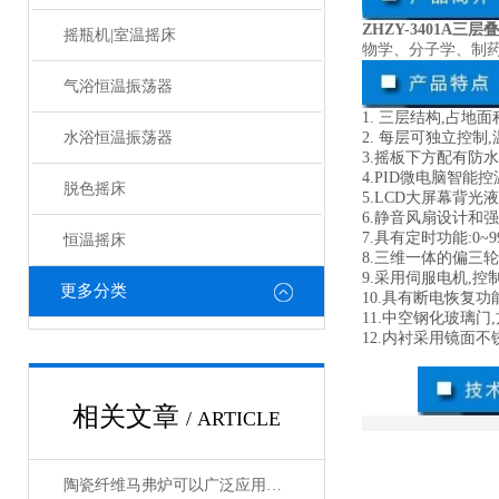
ZHZY-3401A
摇瓶机|室温摇床
物学、分子学、制
气浴恒温振荡器
1. 三层结构,占地
水浴恒温振荡器
2. 每层可独立控
3.摇板下方配有防
4.PID微电脑智能控
脱色摇床
5.LCD大屏幕背
6.静音风扇设计和
7.具有定时功能:0~
恒温摇床
8.三维一体的偏三
9.采用伺服电机,
更多分类
10.具有断电恢复
11.中空钢化玻璃
12.内衬采用镜面不
相关文章
/ ARTICLE
陶瓷纤维马弗炉可以广泛应用于高温工艺