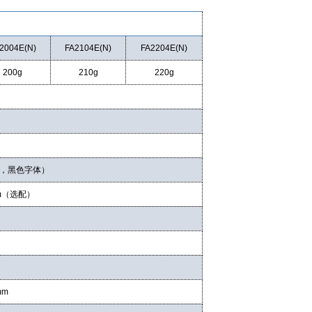
2004
E(
N
)
FA2104
E(
N
)
FA2204
E
(
N
)
200
g
210
g
220
g
，黑色字体）
m
（选配）
mm