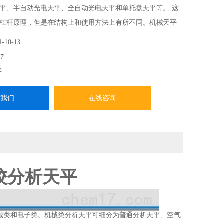
平、半自动光电天平、全自动光电天平和单托盘天平等。 这
杠杆原理，但是在结构上和使用方法上有所不同。机械天平
量分析的准确度要求，灵敏度为0.1 mg。此类天平的优点是结
4-10-13
平零件复杂，操作要求高目且费时。
7
平
系我们
在线咨询
内校分析天平
械类和电子类。机械类分析天平可细分为普通分析天平、空气