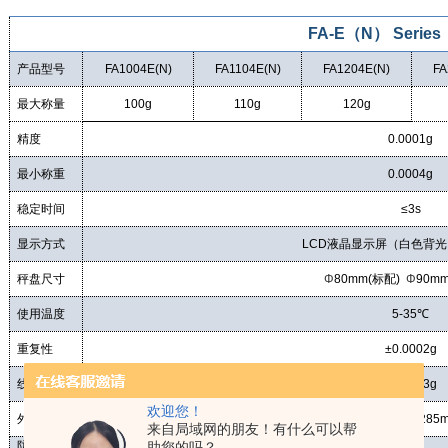
FA
-E
（
N
）
Series
产品型号
FA1004
E(
N
)
FA1104
E(
N
)
FA1204
E(
N
)
FA
最大称量
100
g
110
g
120
g
精度
0.0001
g
最小称
重
0.0004
g
稳定时间
≤
3s
显示方式
LCD
液晶显示屏（白色背光
秤盘尺寸
Φ
8
0mm
(
标配
)
Φ
9
0m
使用温度
5-
3
5
℃
重复性
±
0.0002g
线性
±
0.0003g
欢迎您！
外形
尺寸
300X200X285
来自局域网的朋友！有什么可以帮
防风罩尺
助您的吗？