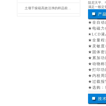
阻尼天平、
满足一般定
土壤干燥箱高效洁净的样品前处理设备
★全自动内
★电磁力
★LCD
★全量程
★灵敏度
★固体密
★累加功
★动物称
★打印功
★内校周期
★过载报
★选购：