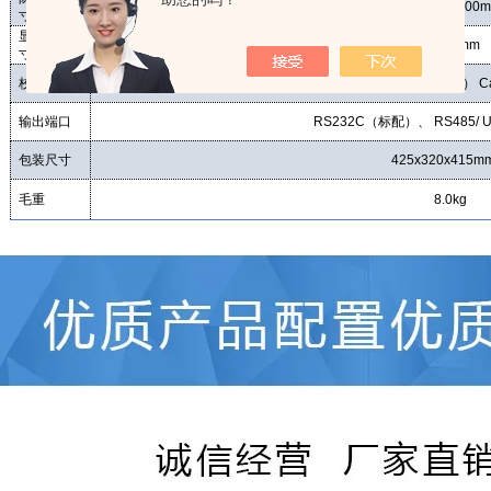
180
x
175
x
200
m
寸
显示屏尺
96x24mm
寸
校准砝码
External
（
Internal
）
Ca
输出端口
RS232C
（标配）、
RS48
5/ 
包装尺寸
425
x
320
x4
15
m
毛重
8.0
kg