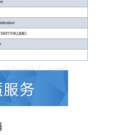
m
libration
USB/
打印机
(
选配
)
m