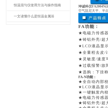
恒温混匀仪使用方法与操作指南
坤诚科仪FA2004N
空气阻尼天平、半
一文读懂什么是恒温金属浴
FA功能：
★电磁力传感
★铸铝外壳
/
超
★
LCD
液晶显
★全量程去皮
/
★灵敏度
/
速度
★过载报警
/
故
★选购：下挂
FA-N功能：
★全自动内部
★LCD液晶显
★一键触发内校
★电磁力传感
★铸铝外壳/超