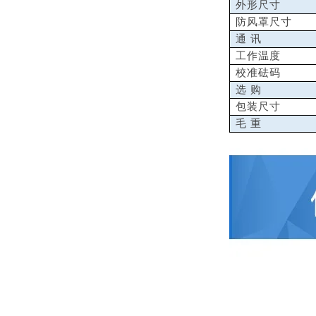
外形尺寸
防风罩尺寸
通 讯
工作温度
校准砝码
选 购
包装尺寸
毛 重