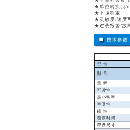
★全量程去皮/
★单位转换(g/mg/
★下挂称重
★灵敏度/速度
★过载报警/故
型 号
型 号
量 程
可读性
最小称重
重复性
线 性
稳定时间
秤盘尺寸