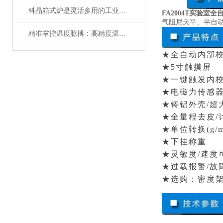
科晶箱式炉是灵活多用的工业好帮手
FA2004T实验室
气阻尼天平、半自
精准掌控温度脉搏：高精度温控仪表补偿温度设置全攻略
★全自动内部
★
5
寸触摸屏
★一键触发内
★电磁力传感
★铸铝外壳
/
超
★全量程去皮
/
★单位转换
(g/m
★下挂称重
★灵敏度
/
速度
★过载报警
/
故
★选购：密度