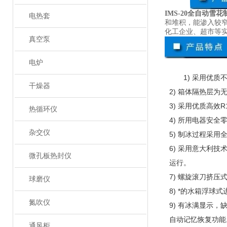
IMS-20全自动雪
电热套
和堆积，能渗入较
化工企业、超市等
真空泵
电炉
1) 采用优
干燥器
2) 箱体隔热层
3) 采用优质高效
热循环仪
4) 所用电器安全
杂交仪
5) 制冰过程采
6) 采用意大利
微孔板热封仪
运行。
7) 螺旋滚刀挤
球磨仪
8) *的水箱浮
氮吹仪
9) 有冰满显示
自动记忆恢复功能
通风柜