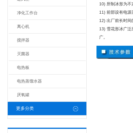
10) 所制冰形
11) 前部设有
净化工作台
12) 出厂前长
离心机
13) 雪花形冰
广。
搅拌器
灭菌器
电热板
电热蒸馏水器
厌氧罐
更多分类