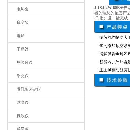
JRXJ-2W-60B
电热套
器的理想的配套产品
样/批）且一键完
真空泵
电炉
振荡混均幅度大
试剂添加顶空系统
干燥器
消解设备全封闭设
智能内、外环境温
热循环仪
正压风幕防酸雾
杂交仪
微孔板热封仪
球磨仪
氮吹仪
通风柜