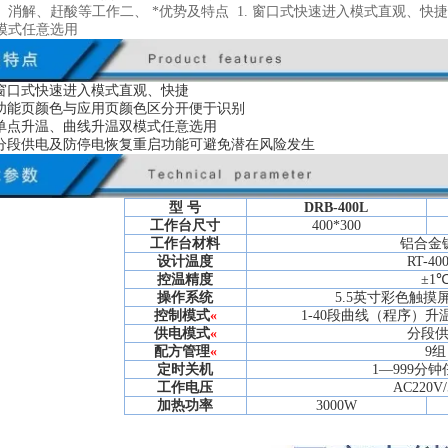
消解、赶酸等工作二、 *优势及特点 1. 窗口式快速进入模式直观、快捷 
模式任意选用
窗口式快速进入模式直观、快捷
功能页颜色与应用页颜色区分开便于识别
单点升温、曲线升温双模式任意选用
分段供电及防停电恢复重启功能可避免潜在风险发生
型 号
DRB-400L
工作台尺寸
400*300
工作台材料
铝合金
设计温度
RT-40
控温精度
±1
操作系统
5.5英寸彩色触摸
控制模式
«
1-40段曲线（程序）升
供电模式
«
分段
配方管理
«
9组
定时关机
1—999分
工作电压
AC220V/
加热功率
3000W