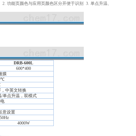
2. 功能页颜色与应用页颜色区分开便于识别 3. 单点升温、
DRB-600L
600*400
镀膜
0℃
℃
屏，中英文转换
温/单点升温，双模式
供电
钟任意设置
50Hz
4000W