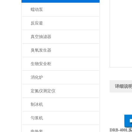
蠕动泵
反应釜
真空抽滤器
臭氧发生器
生物安全柜
消化炉
详细说
定氮仪测定仪
制冰机
匀浆机
DRB-40
电热套