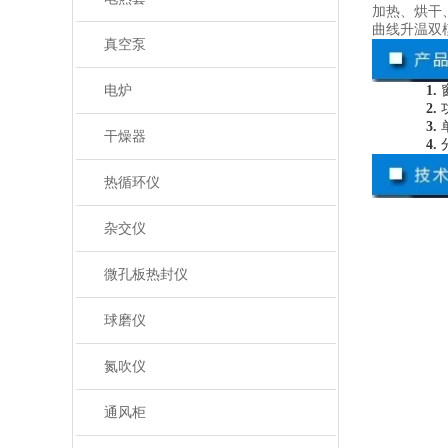
加热、烘干、
曲线升温双
真空泵
电炉
1.
2.
3.
干燥器
4.
热循环仪
杂交仪
微孔板热封仪
球磨仪
氮吹仪
通风柜