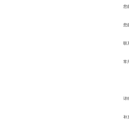
您
您
联
常
详
补