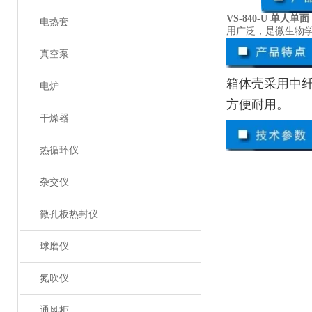
VS-840-U 单人
电热套
用广泛，是微生物
真空泵
箱体壳采用中
电炉
方便耐用。
干燥器
热循环仪
杂交仪
微孔板热封仪
球磨仪
氮吹仪
通风柜