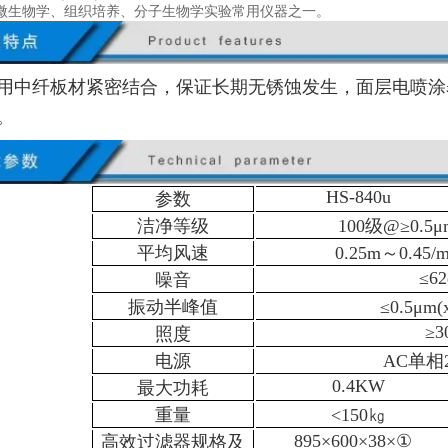
微生物学、组织培养、分子生物学实验常用仪器之一。
用中纤板材紧密结合，保证长期无锈蚀发生，面层电喷涂
。
HS-840u
参数
洁净等级
100级@≥0.5
平均风速
0.25m～0.4
≤62
噪音
振动半峰值
≤0.5μm
≥3
照度
电源
AC单相2
0.4KW
最大功耗
重量
<150㎏
895×600×38×①
高效过滤器规格及