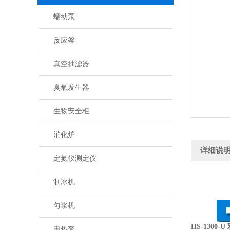
蠕动泵
反应釜
真空抽滤器
臭氧发生器
生物安全柜
消化炉
详细说
定氮仪测定仪
制冰机
匀浆机
HS-130
电热套