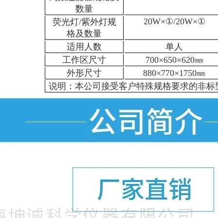
数量
20W×①/20W×①
荧光灯/紫外灯规
格及数量
适用人数
单人
工作区尺寸
700×650×620㎜
外形尺寸
880×770×1750㎜
说明：本公司接受客户特殊规格要求的非标