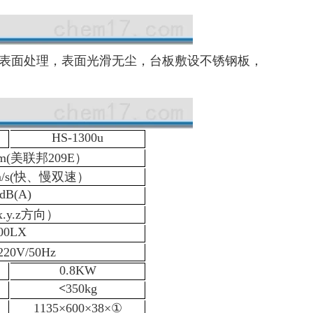
表面处理，表面光滑无尘，台板敷设不锈钢板，
HS-1300u
μm(美联邦209E）
5/m/s(快、慢双速）
dB(A)
(x.y.z方向）
00LX
20V/50Hz
0.8KW
<
350kg
1135×600×38×①