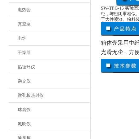
SW-TFG-15 实验
电热套
柜，与密闭罩相似
于大件喷漆、粉料
真空泵
电炉
箱体壳采用中
光滑无尘，方
干燥器
热循环仪
杂交仪
微孔板热封仪
球磨仪
氮吹仪
通风柜