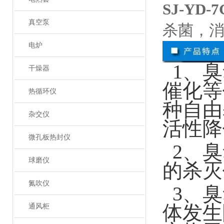
SJ-YD
真空泵
杀菌，
电炉
1、臭
干燥器
催化等
热循环仪
种自由
杂交仪
活性降
微孔板热封仪
2、臭
球磨仪
的杀灭
氮吹仪
3、臭
体发生
通风柜