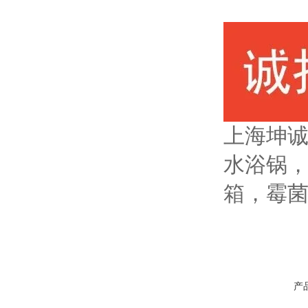
上海坤
水浴锅
箱，霉
产