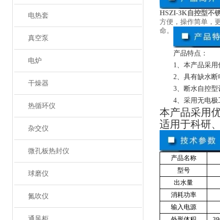
HSZI-3K自控型
电热套
方便，操作简单，
命。
真空泵
产品特点：
电炉
1、本产品采
2、具有缺水断
干燥器
3、断水自控
4、采用无电
热循环仪
本产品采用
适用于科研
杂交仪
微孔板热封仪
产品名称
型号
球磨仪
出水量
消耗功率
氮吹仪
输入电源
通风柜
外形体积
39