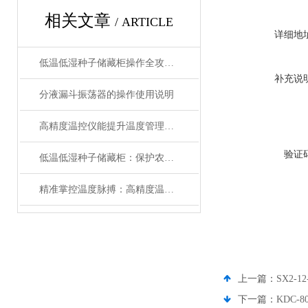
相关文章
/ ARTICLE
详细地
低温低湿种子储藏柜操作全攻略：从准备到维护的标准化流程
补充说
分液漏斗振荡器的操作使用说明
高精度温控仪能提升温度管理的精准性和效率
验证
低温低湿种子储藏柜：保护农业未来的关键设备
精准掌控温度脉搏：高精度温控仪表补偿温度设置全攻略
上一篇：
SX2-
下一篇：
KDC-