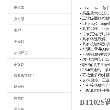
电热套
• LF-LCD
• 高品质大扭
• 工业级面膜按
真空泵
• LF-Easy
• 具有启停、正
电炉
• 可设定运行
• 具有转速缓停
干燥器
• 具有按键锁定
• 可通过雷弗A
热循环仪
• 不锈钢304
• 内部结构采
杂交仪
• 较强
的抗干扰特
• RS485通讯
• 可接受多种外
微孔板热封仪
• 支持启停、正
• 可外接热敏打
球磨仪
• 可配套脚踏开
氮吹仪
BT10
通风柜