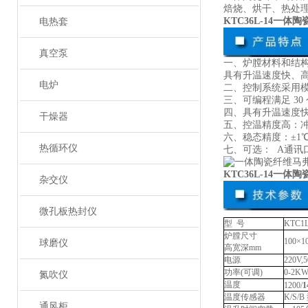
焙烧、烘干、热处
KTC36L-14一
电热套
真空泵
一、炉膛材料和结
具有升温速度快、
电炉
二、控制系统采用
三、可编程满足 3
四、具有升温速度快，
干燥器
五、控温精度高：冲温
六、稳态精度：±1
热循环仪
七、可选： A通
KTC36L-14一
杂交仪
微孔板热封仪
型
号
KTC1
炉膛尺寸
100×1
球磨仪
高宽深
mm
电源
220V,
功率
(可调)
0-2K
氮吹仪
温度
1200/
1
温度传感器
K/S/B
通风柜