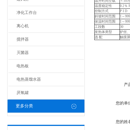
温升时间空载
＜
10
温度稳定性
0.2％
控制方式
P I D
净化工作台
斜坡时间范围
1～99
保温时间范围
1～99
离心机
工段数
30
发热体类型
炉丝
选
配
触摸
搅拌器
灭菌器
电热板
电热蒸馏水器
产
厌氧罐
您的单
更多分类
您的姓