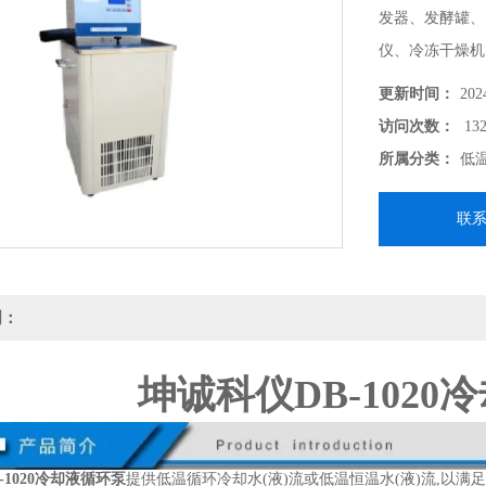
发器、发酵罐、
仪、冷冻干燥机
恒温实验。
更新时间：
202
访问次数：
132
所属分类：
低
联
明：
坤诚科仪DB-1020
-1020冷却液循环泵
提供低温循环冷却水(液)流或低温恒温水(液)流,以