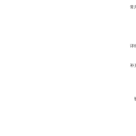
常
详
补