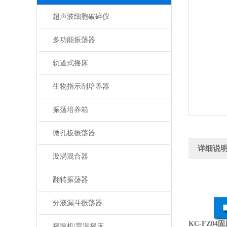
超声波细胞破碎仪
多功能振荡器
轨道式摇床
生物指示剂培养器
振荡培养箱
微孔板振荡器
详细说
漩涡混合器
翻转振荡器
分液漏斗振荡器
KC-FZ0
摇瓶机|室温摇床